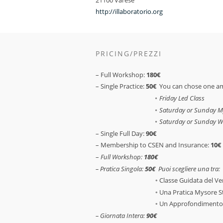
http://illaboratorio.org
PRICING/PREZZI
– Full Workshop:
180€
– Single Practice:
50€
You can chose one a
◦ Friday Led Class
◦ Saturday or Sunday My
◦ Saturday or Sunday W
– Single Full Day:
9
0€
– Membership to CSEN and Insurance:
10€
–
Full Workshop:
180€
– Pratica Singola:
5
0€
Puoi
scegliere una tra:
◦ Classe Guidata del Ve
◦ Una Pratica Mysore S
◦ Un Approfondimento
– Giornata Intera:
9
0€