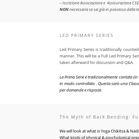
– Iscrizione Associazione e Assicurazione CS
NON
necessaria se sei già in possesso della t
LED PRIMARY SERIES
Led Primary Series is traditionally counte
manner. This will be a Full Led Primary Ser
taken afterward for discussion and Q&A.
La Prima Serie è tradizionalmente contata (i
in modo controllato . Questa sarà una Classe
per domande e risposte.
The Myth of Back Bending: F
We will look at what is Yoga Chikitsa & Na
What kinds of physical & psychological pre