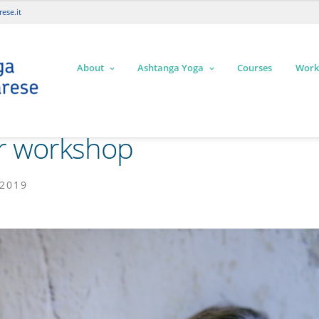
ese.it
About
Ashtanga Yoga
Courses
Work
r workshop
 2019