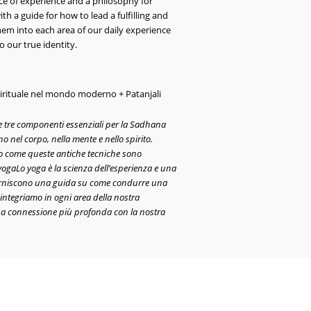
nce of experience and a philosophy for
ith a guide for how to lead a fulfilling and
hem into each area of our daily experience
o our true identity.
pirituale nel mondo moderno + Patanjali
sce tre componenti essenziali per la Sadhana
 nel corpo, nella mente e nello spirito.
 come queste antiche tecniche sono
o yogaLo yoga è la scienza dell’esperienza e una
ci forniscono una guida su come condurre una
integriamo in ogni area della nostra
na connessione più profonda con la nostra