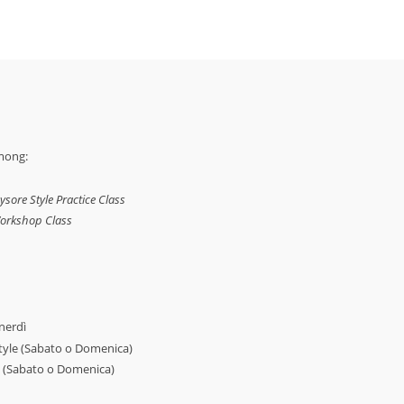
mong:
sore Style Practice Class
orkshop Class
nerdì
tyle (Sabato o Domenica)
 (Sabato o Domenica)