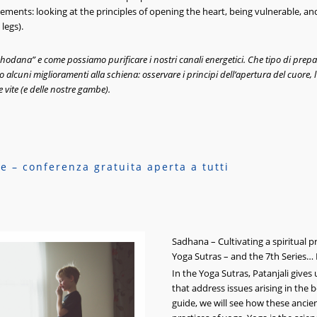
ents: looking at the principles of opening the heart, being vulnerable, and
legs).
odana” e come possiamo purificare i nostri canali energetici. Che tipo di prepa
alcuni miglioramenti alla schiena: osservare i principi dell’apertura del cuore, l’
vite (e delle nostre gambe).
 – conferenza gratuita aperta a tutti
Sadhana – Cultivating a spiritual p
Yoga Sutras – and the 7th Series… 
In the Yoga Sutras, Patanjali give
that address issues arising in the 
guide, we will see how these ancie