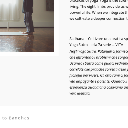
practices of yoga
Yoga is the scie
living. The eight limbs provide us w
powerful life. When we integrate t
we cultivate a deeper connection t
Sadhana – Coltivare una pratica s
Yoga Sutra – e la 7a serie … VITA
Negli Yoga Sutra, Patanjali ci forni
che affrontano i problemi che sorgono
Usando i Sutra come guida, vedremo
correlate alle pratiche correnti dell
filosofia per vivere. Gli otto rami 
vita appagante e potente. Quando li 
esperienza quotidiana coltiviamo u
vera identità.
n to Bandhas