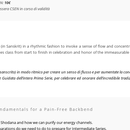
EN:
10€
essera CSEN in corso di validità
d (in Sanskrit) in a rhythmic fashion to invoke a sense of flow and concen
ies class from start to finish in celebration and honor of the immeasurable
n sanscrito) in modo ritmico per creare un senso di flusso e per aumentate la c
 Guidata dell’intera Prima Serie, per celebrare ed onorare dell’incredibile tra
undamentals for a Pain-Free Backbend
di Shodana and how we can purify our energy channels.
parations do we need to do to prepare for Intermediate Series.